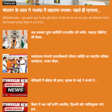
Featured
चंपारण के लाल ने नालंदा में लहराया परचमः पहले ही प्रयास...
मोतिहारी/नालंदा। यूथ मुकाम न्यूज नेटवर्क पूर्वी चंपारण के लिए गर्व का क्षण तब आया जब मोतिहारी स्टेशन
रोड निवासी प्रतीक मिश्रा ने 19 से 25...
अब सरकार तुरंत खरीदेगी टाउनशिप की जमीन, सम्राट कैबिनेट
की बैठक...
स्वतंत्रता सेनानी उत्तराधिकारी परिवार समिति का राष्ट्रीय मासिक
कार्यक्रम, असम सीएम...
मोतिहारी में महिला की हत्या, मृतका के भाई ने लगाये ये...
बिहार में अब नहीं बजेंगे अश्लील, द्विअर्थी और जातिसूचक गाने,
इस...