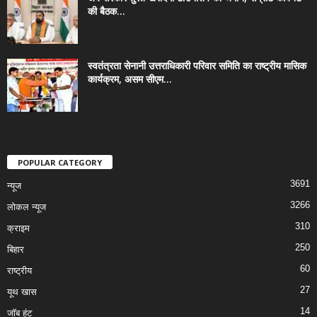
की बैठक...
स्वतंत्रता सेनानी उत्तराधिकारी परिवार समिति का राष्ट्रीय मासिक
कार्यक्रम, असम सीएम...
POPULAR CATEGORY
3691
न्यूज
3266
लोकल न्यूज
310
क्राइम
250
बिहार
60
राष्ट्रीय
27
यूथ खास
14
जॉब हंट