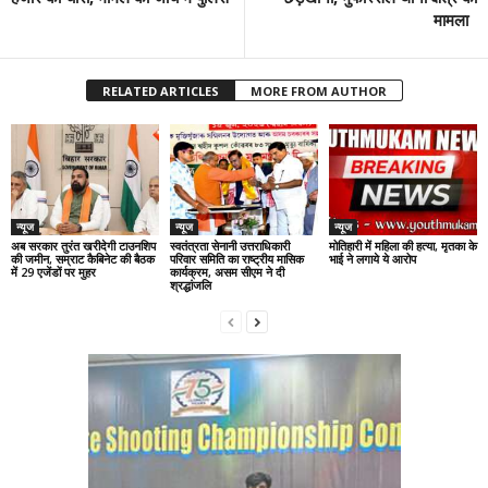
मामला
RELATED ARTICLES
MORE FROM AUTHOR
न्यूज
न्यूज
न्यूज
अब सरकार तुरंत खरीदेगी टाउनशिप
स्वतंत्रता सेनानी उत्तराधिकारी
मोतिहारी में महिला की हत्या, मृतका के
की जमीन, सम्राट कैबिनेट की बैठक
परिवार समिति का राष्ट्रीय मासिक
भाई ने लगाये ये आरोप
में 29 एजेंडों पर मुहर
कार्यक्रम, असम सीएम ने दी
श्रद्धांजलि