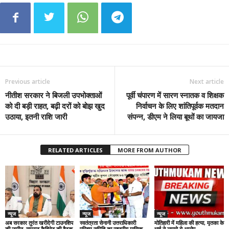
Previous article
Next article
नीतीश सरकार ने बिजली उपभोक्ताओं
पूर्वी चंपारण में सारण स्नातक व शिक्षक
को दी बड़ी राहत, बढ़ी दरों को बोझ खुद
निर्वाचन के लिए शांतिपूर्वक मतदान
उठाया, इतनी राशि जारी
संपन्न, डीएम ने लिया बूथों का जायजा
RELATED ARTICLES
MORE FROM AUTHOR
न्यूज
न्यूज
न्यूज
अब सरकार तुरंत खरीदेगी टाउनशिप
स्वतंत्रता सेनानी उत्तराधिकारी
मोतिहारी में महिला की हत्या, मृतका के
की जमीन, सम्राट कैबिनेट की बैठक
परिवार समिति का राष्ट्रीय मासिक
भाई ने लगाये ये आरोप