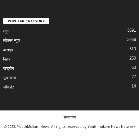
POPULAR CATEGORY
3691
न्यूज
3266
लोकल न्यूज
310
क्राइम
250
बिहार
60
राष्ट्रीय
27
यूथ खास
14
जॉब हंट
सम्पादकीय
© 2023, YouthMukam News, All rights reserved by Youthmukam News Network