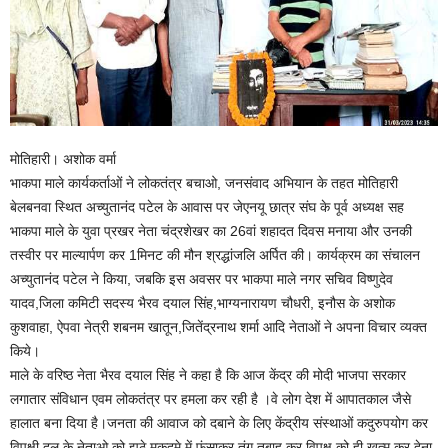
मोतिहारी। अशोक वर्मा
भाकपा माले कार्यकर्ताओं ने लोकतंत्र बचाओ, जनसंवाद अभियान के तहत मोतिहारी
बेलबनवा स्थित अच्युतानंद पटेल के आवास पर जेएनयू छात्र संघ के पूर्व अध्यक्ष सह
भाकपा माले के युवा प्रखर नेता चंद्रशेखर का 26वां शहादत दिवस मनाया और उनकी
तस्वीर पर माल्यार्पण कर 1मिनट की मौन श्रद्धांजलि अर्पित की। कार्यक्रम का संचालन
अच्युतानंद पटेल ने किया, जबकि इस अवसर पर भाकपा माले नगर सचिव विष्णुदेव
यादव,जिला कमिटी सदस्य भैरव दयाल सिंह,भाग्यनारायण चौधरी, इनौस के अशोक
कुशवाहा, ऐपवा नेत्री शबनम खातून,जितेंद्रनाथ शर्मा आदि नेताओं ने अपना विचार व्यक्त
किये।
माले के वरिष्ठ नेता भैरव दयाल सिंह ने कहा है कि आज केंद्र की मोदी भाजपा सरकार
लगातार संविधान एवम लोकतंत्र पर हमला कर रही है ।वे लोग देश में आपातकाल जैसे
हालात बना दिया है।जनता की आवाज को दबाने के लिए केंद्रीय संस्थाओं कदुरुपयोग कर
विपक्षी दल के नेताओ को झूठे मुकदमे में फंसाकर तंग तबाह कर विपक्ष को ही खत्म कर देना