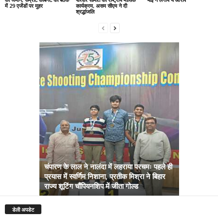
में 29 एजेंडों पर मुहर
कार्यक्रम, असम सीएम ने दी
श्रद्धांजलि
चंपारण के लाल ने नालंदा में लहराया परचमः पहले ही
प्रयास में स्वर्णिम निशाना, प्रतीक मिश्रा ने बिहार
अब सरकार तु
राज्य शूटिंग चौंपियनशिप में जीता गोल्ड
सम्राट कैबिने
डेली अपडेट