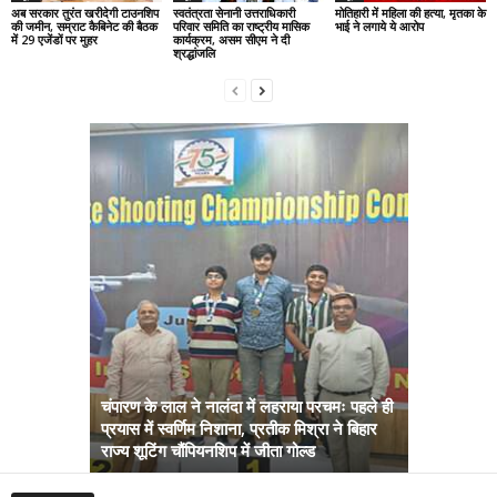
अब सरकार तुरंत खरीदेगी टाउनशिप
स्वतंत्रता सेनानी उत्तराधिकारी
मोतिहारी में महिला की हत्या, मृतका के
की जमीन, सम्राट कैबिनेट की बैठक
परिवार समिति का राष्ट्रीय मासिक
भाई ने लगाये ये आरोप
में 29 एजेंडों पर मुहर
कार्यक्रम, असम सीएम ने दी
श्रद्धांजलि
चंपारण के लाल ने नालंदा में लहराया परचमः पहले ही
प्रयास में स्वर्णिम निशाना, प्रतीक मिश्रा ने बिहार
अब सरकार तु
राज्य शूटिंग चौंपियनशिप में जीता गोल्ड
सम्राट कैबिने