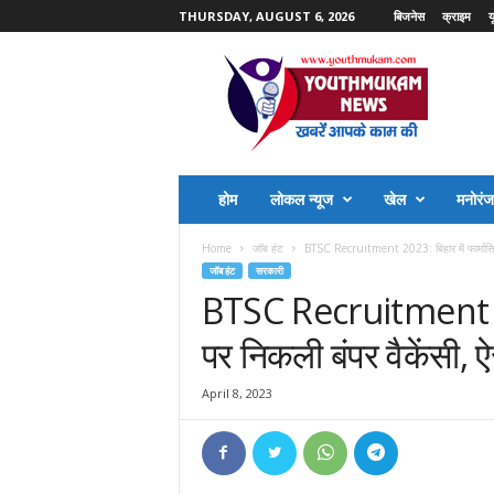
THURSDAY, AUGUST 6, 2026
बिजनेस
क्राइम
य
Y
o
u
t
h
M
u
होम
लोकल न्यूज
खेल
मनोरं
k
a
Home
जॉब हंट
BTSC Recruitment 2023: बिहार में फार्मासिस्ट
m
जॉब हंट
सरकारी
N
BTSC Recruitment 2023
e
w
पर निकली बंपर वैकेंसी, 
s
April 8, 2023