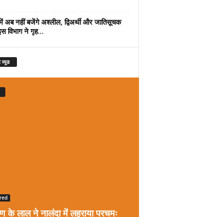
में अब नहीं बजेंगे अश्लील, द्विअर्थी और जातिसूचक
इस विभाग ने गृह...
 व्यूड
red
रण के लाल ने नालंदा में लहराया परचमः