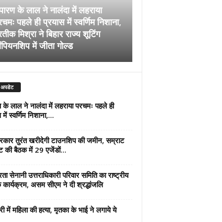
पारण के लाल ने नालंदा में लहराया
चमः पहले ही प्रयास में स्वर्णिम निशाना,
अब सरकार तुरंत खरीदेग
रतीक मिश्रा ने बिहार राज्य शूटिंग
जमीन, सम्राट कैबिनेट की
ंपियनशिप में जीता गोल्ड
एजेंडों पर मुहर
 अपडेट
 के लाल ने नालंदा में लहराया परचमः पहले ही
में स्वर्णिम निशाना,...
कार तुरंत खरीदेगी टाउनशिप की जमीन, सम्राट
ट की बैठक में 29 एजेंडों...
्रता सेनानी उत्तराधिकारी परिवार समिति का राष्ट्रीय
 कार्यक्रम, असम सीएम ने दी श्रद्धांजलि
री में महिला की हत्या, मृतका के भाई ने लगाये ये