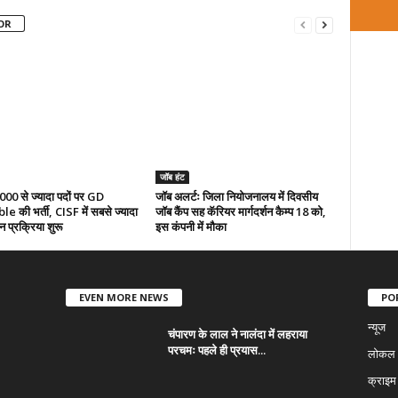
OR
जॉब हंट
 1000 से ज्यादा पदों पर GD
जॉब अलर्टः जिला नियोजनालय में दिवसीय
 की भर्ती, CISF में सबसे ज्यादा
जॉब कैंप सह कॅरियर मार्गदर्शन कैम्प 18 को,
 प्रक्रिया शुरू
इस कंपनी में मौका
EVEN MORE NEWS
PO
न्यूज
चंपारण के लाल ने नालंदा में लहराया
परचमः पहले ही प्रयास...
लोकल न
क्राइम