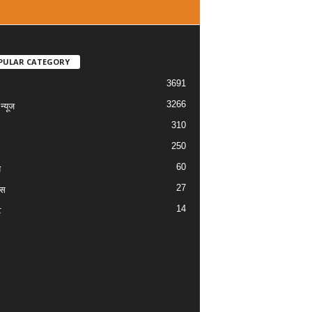
PULAR CATEGORY
3691
3266
्यूज
310
250
60
य
27
ास
14
ट