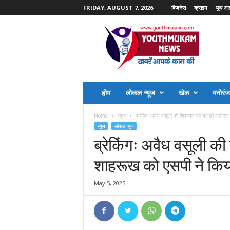
FRIDAY, AUGUST 7, 2026
बिजनेस
क्राइम
यूथ आ
Y
o
u
t
h
M
u
होम
लोकल न्यूज
खेल
मनोरं
k
a
Home
न्यूज
ब्रेकिंगः अवैध वसूली की शिकायत पर भेलाही थानेदार
m
न्यूज
लोकल न्यूज
N
ब्रेकिंगः अवैध वसूली क
e
w
शाहरूख को एसपी ने किय
s
May 5, 2025