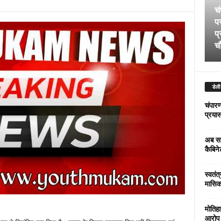
चं
पर
प्
चौ
डेली
चंपारण
प्रयास 
अब सर
कैबिने
स्वतंत
मासिक
मोतिहा
आरोप