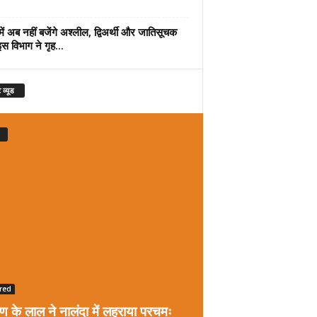
में अब नहीं बजेंगे अश्लील, द्विअर्थी और जातिसूचक
इस विभाग ने गृह...
 व्यूड
red
रण के लाल ने नालंदा में लहराया परचमः