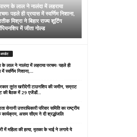
पारण के लाल ने नालंदा में लहराया
चमः पहले ही प्रयास में स्वर्णिम निशाना,
अब सरकार तुरंत खरीदेग
रतीक मिश्रा ने बिहार राज्य शूटिंग
जमीन, सम्राट कैबिनेट की
ंपियनशिप में जीता गोल्ड
एजेंडों पर मुहर
 अपडेट
 के लाल ने नालंदा में लहराया परचमः पहले ही
में स्वर्णिम निशाना,...
कार तुरंत खरीदेगी टाउनशिप की जमीन, सम्राट
ट की बैठक में 29 एजेंडों...
्रता सेनानी उत्तराधिकारी परिवार समिति का राष्ट्रीय
 कार्यक्रम, असम सीएम ने दी श्रद्धांजलि
री में महिला की हत्या, मृतका के भाई ने लगाये ये