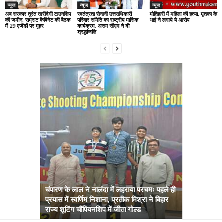
न्यूज
न्यूज
न्यूज
अब सरकार तुरंत खरीदेगी टाउनशिप
स्वतंत्रता सेनानी उत्तराधिकारी
मोतिहारी में महिला की हत्या, मृतका के
की जमीन, सम्राट कैबिनेट की बैठक
परिवार समिति का राष्ट्रीय मासिक
भाई ने लगाये ये आरोप
में 29 एजेंडों पर मुहर
कार्यक्रम, असम सीएम ने दी
श्रद्धांजलि
चंपारण के लाल ने नालंदा में लहराया परचमः पहले ही
प्रयास में स्वर्णिम निशाना, प्रतीक मिश्रा ने बिहार
अब सरकार तु
राज्य शूटिंग चौंपियनशिप में जीता गोल्ड
सम्राट कैबिने