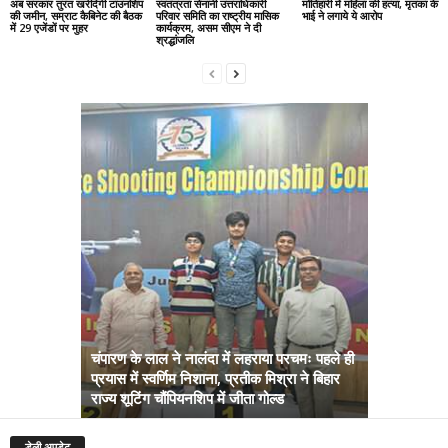
अब सरकार तुरंत खरीदेगी टाउनशिप
स्वतंत्रता सेनानी उत्तराधिकारी
मोतिहारी में महिला की हत्या, मृतका के
की जमीन, सम्राट कैबिनेट की बैठक
परिवार समिति का राष्ट्रीय मासिक
भाई ने लगाये ये आरोप
में 29 एजेंडों पर मुहर
कार्यक्रम, असम सीएम ने दी
श्रद्धांजलि
चंपारण के लाल ने नालंदा में लहराया परचमः पहले ही
प्रयास में स्वर्णिम निशाना, प्रतीक मिश्रा ने बिहार
अब सरकार तु
राज्य शूटिंग चौंपियनशिप में जीता गोल्ड
सम्राट कैबिने
डेली अपडेट