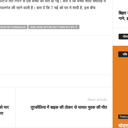
ेज तार गिरने से एक बच्ची की मौत हो गई। बता दें कि बच्ची शादी समारोह मे
ालगंज की रहने वाली है। बता दें कि 7 मई को घर मे शादी है, इस बीच
बिहार 
।
गाने, 
ROOF IN TURKAULIA
GIRL DIED AFTER GETTING HIT BY IT
मोस्ट
जॉब
Next article
को मार
तुरकौलिया में बाइक की ठोकर से घायल युवक की मौत
कार
Featu
चंपा