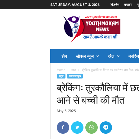
SATURDAY, AUGUST 8, 2026
बिजनेस
क्राइम
य
Y
o
u
t
h
M
u
होम
लोकल न्यूज
खेल
मनोरं
k
a
Home
न्यूज
ब्रेकिंगः तुरकौलिया में छत पर हाईटेंशन तार गिरा, चपेट
m
न्यूज
लोकल न्यूज
N
ब्रेकिंगः तुरकौलिया में छ
e
w
आने से बच्ची की मौत
s
May 5, 2025