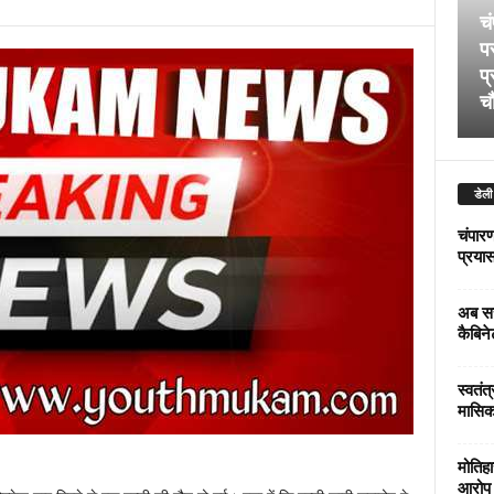
चं
पर
प्
चौ
डेली
चंपारण
प्रयास 
अब सर
कैबिने
स्वतंत
मासिक
मोतिहा
आरोप