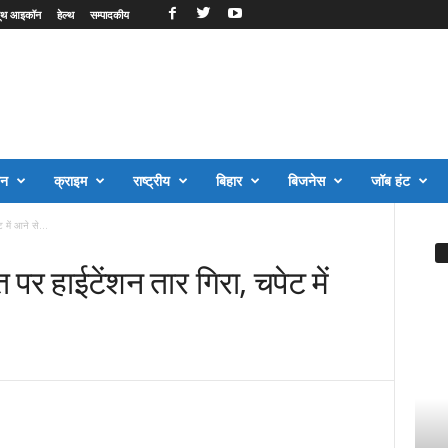
ूथ आइकॉन
हेल्थ
सम्पादकीय
जन
क्राइम
राष्ट्रीय
बिहार
बिजनेस
जॉब हंट
 में आने से...
त पर हाईटेंशन तार गिरा, चपेट में