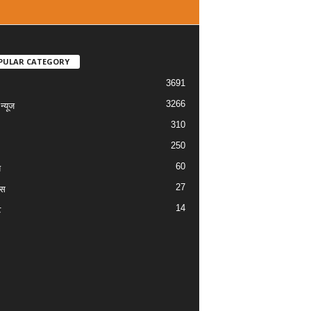
PULAR CATEGORY
3691
3266
्यूज
310
250
60
य
27
ास
14
ट