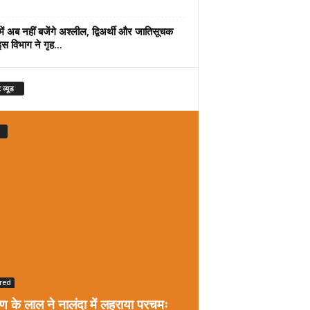
में अब नहीं बजेंगे अश्लील, द्विअर्थी और जातिसूचक
इस विभाग ने गृह...
 व्यूड
red
रण के लाल ने नालंदा में लहराया परचमः