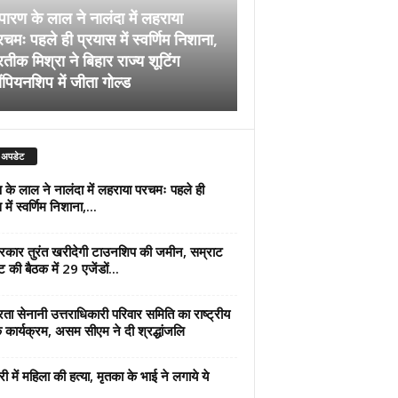
पारण के लाल ने नालंदा में लहराया
चमः पहले ही प्रयास में स्वर्णिम निशाना,
अब सरकार तुरंत खरीदेग
रतीक मिश्रा ने बिहार राज्य शूटिंग
जमीन, सम्राट कैबिनेट की
ंपियनशिप में जीता गोल्ड
एजेंडों पर मुहर
 अपडेट
 के लाल ने नालंदा में लहराया परचमः पहले ही
में स्वर्णिम निशाना,...
कार तुरंत खरीदेगी टाउनशिप की जमीन, सम्राट
ट की बैठक में 29 एजेंडों...
्रता सेनानी उत्तराधिकारी परिवार समिति का राष्ट्रीय
 कार्यक्रम, असम सीएम ने दी श्रद्धांजलि
री में महिला की हत्या, मृतका के भाई ने लगाये ये