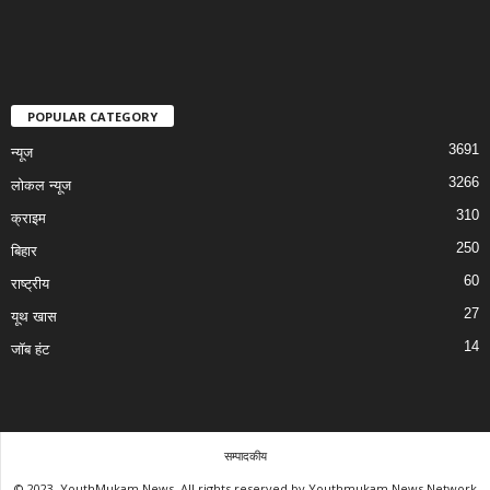
POPULAR CATEGORY
3691
न्यूज
3266
लोकल न्यूज
310
क्राइम
250
बिहार
60
राष्ट्रीय
27
यूथ खास
14
जॉब हंट
सम्पादकीय
© 2023, YouthMukam News, All rights reserved by Youthmukam News Network