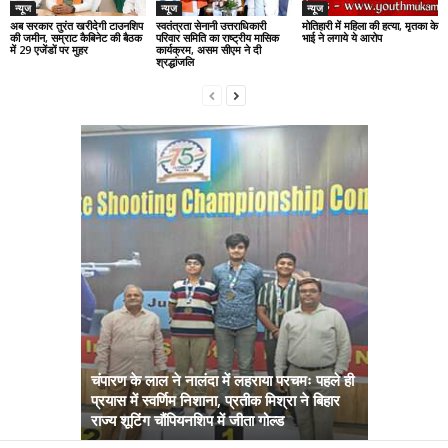
न्यूज
न्यूज
न्यूज
अब सरकार तुरंत खरीदेगी टाउनशिप
स्वतंत्रता सेनानी उत्तराधिकारी
मोतिहारी में महिला की हत्या, मृतका के
की जमीन, सम्राट कैबिनेट की बैठक
परिवार समिति का राष्ट्रीय मासिक
भाई ने लगाये ये आरोप
में 29 एजेंडों पर मुहर
कार्यक्रम, असम सीएम ने दी
श्रद्धांजलि
चंपारण के लाल ने नालंदा में लहराया परचमः पहले ही
प्रयास में स्वर्णिम निशाना, प्रतीक मिश्रा ने बिहार
अब सरकार तु
राज्य शूटिंग चौंपियनशिप में जीता गोल्ड
सम्राट कैबिने