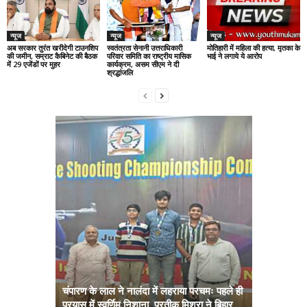
न्यूज
न्यूज
न्यूज
अब सरकार तुरंत खरीदेगी टाउनशिप
स्वतंत्रता सेनानी उत्तराधिकारी
मोतिहारी में महिला की हत्या, मृतका के
की जमीन, सम्राट कैबिनेट की बैठक
परिवार समिति का राष्ट्रीय मासिक
भाई ने लगाये ये आरोप
में 29 एजेंडों पर मुहर
कार्यक्रम, असम सीएम ने दी
श्रद्धांजलि
चंपारण के लाल ने नालंदा में लहराया परचमः पहले ही
प्रयास में स्वर्णिम निशाना, प्रतीक मिश्रा ने बिहार
अब सरकार तु