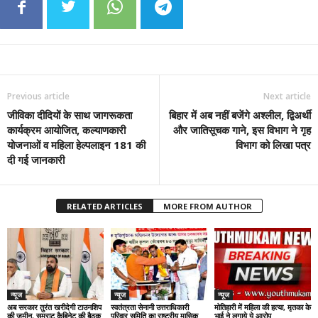
Previous article
Next article
जीविका दीदियों के साथ जागरूकता
बिहार में अब नहीं बजेंगे अश्लील, द्विअर्थी
कार्यक्रम आयोजित, कल्याणकारी
और जातिसूचक गाने, इस विभाग ने गृह
योजनाओं व महिला हेल्पलाइन 181 की
विभाग को लिखा पत्र
दी गई जानकारी
RELATED ARTICLES
MORE FROM AUTHOR
न्यूज
न्यूज
न्यूज
अब सरकार तुरंत खरीदेगी टाउनशिप
स्वतंत्रता सेनानी उत्तराधिकारी
मोतिहारी में महिला की हत्या, मृतका के
की जमीन, सम्राट कैबिनेट की बैठक
परिवार समिति का राष्ट्रीय मासिक
भाई ने लगाये ये आरोप