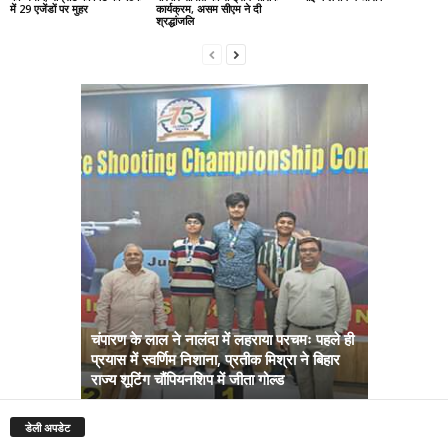
में 29 एजेंडों पर मुहर
कार्यक्रम, असम सीएम ने दी
श्रद्धांजलि
चंपारण के लाल ने नालंदा में लहराया परचमः पहले ही
प्रयास में स्वर्णिम निशाना, प्रतीक मिश्रा ने बिहार
अब सरकार तु
राज्य शूटिंग चौंपियनशिप में जीता गोल्ड
सम्राट कैबिने
डेली अपडेट