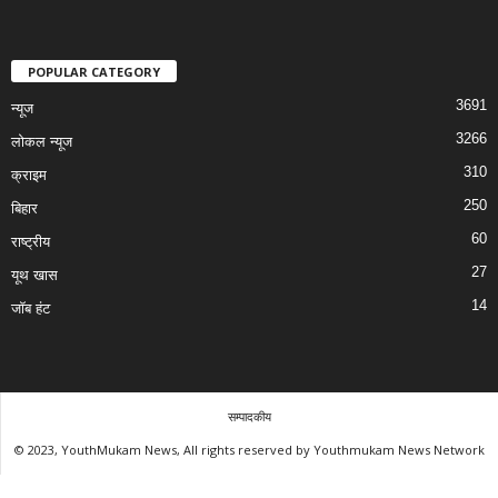
POPULAR CATEGORY
3691
न्यूज
3266
लोकल न्यूज
310
क्राइम
250
बिहार
60
राष्ट्रीय
27
यूथ खास
14
जॉब हंट
सम्पादकीय
© 2023, YouthMukam News, All rights reserved by Youthmukam News Network