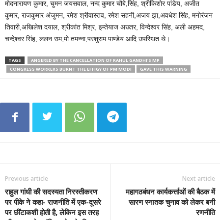
मोदनारायण कुमार, चुमन जयसवाल, नन्द कुमार चौबे,सिंह, श्रीकिशोर पांडेय, अजीत
कुमार, राजकुमार अंजुमन, रमेश श्रीवास्तव, रमेश सहनी,अजय झा,अवधेश सिंह, मनोरंजन
तिवारी,अखिलेश दयाल, श्रीकांत मिश्र, इम्तेयाज अख्तर, विन्देश्वर सिंह, अली अहमद,
चन्देश्वर सिंह, ललन राम,मो तमन्ना,परशुराम पाण्डेय आदि उपस्थित थे।
TAGS
ANGERED BY THE CANCELLATION OF RAHUL GANDHI'S MP
CONGRESS WORKERS BURNT THE EFFIGY OF PM MODI
GAVE THIS WARNING
Previous article
Next article
राहुल गांधी की सदस्यता निरस्तीकरण
महागठबंधन कार्यकर्त्ताओं की बैठक में
पर पीके ने कहा- राजनीति में एक-दूसरे
सारण स्नातक चुनाव को लेकर बनी
पर छींटाकशी होती है, लेकिन इस तरह
रणनीति