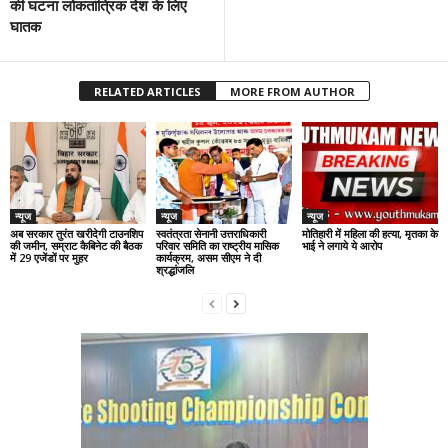
की घटना लोकतांत्रिक देश के लिए
घातक
RELATED ARTICLES
MORE FROM AUTHOR
न्यूज
न्यूज
न्यूज
अब सरकार तुरंत खरीदेगी टाउनशिप
स्वतंत्रता सेनानी उत्तराधिकारी
मोतिहारी में महिला की हत्या, मृतका के
की जमीन, सम्राट कैबिनेट की बैठक
परिवार समिति का राष्ट्रीय मासिक
भाई ने लगाये ये आरोप
में 29 एजेंडों पर मुहर
कार्यक्रम, असम सीएम ने दी
श्रद्धांजलि