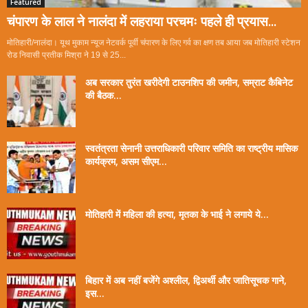
Featured
चंपारण के लाल ने नालंदा में लहराया परचमः पहले ही प्रयास...
मोतिहारी/नालंदा। यूथ मुकाम न्यूज नेटवर्क पूर्वी चंपारण के लिए गर्व का क्षण तब आया जब मोतिहारी स्टेशन
रोड निवासी प्रतीक मिश्रा ने 19 से 25...
अब सरकार तुरंत खरीदेगी टाउनशिप की जमीन, सम्राट कैबिनेट
की बैठक...
स्वतंत्रता सेनानी उत्तराधिकारी परिवार समिति का राष्ट्रीय मासिक
कार्यक्रम, असम सीएम...
मोतिहारी में महिला की हत्या, मृतका के भाई ने लगाये ये...
बिहार में अब नहीं बजेंगे अश्लील, द्विअर्थी और जातिसूचक गाने,
इस...