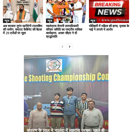
न्यूज
न्यूज
न्यूज
अब सरकार तुरंत खरीदेगी टाउनशिप
स्वतंत्रता सेनानी उत्तराधिकारी
मोतिहारी में महिला की हत्या, मृतका के
की जमीन, सम्राट कैबिनेट की बैठक
परिवार समिति का राष्ट्रीय मासिक
भाई ने लगाये ये आरोप
में 29 एजेंडों पर मुहर
कार्यक्रम, असम सीएम ने दी
श्रद्धांजलि
चंपारण के लाल ने नालंदा में लहराया परचमः पहले ही