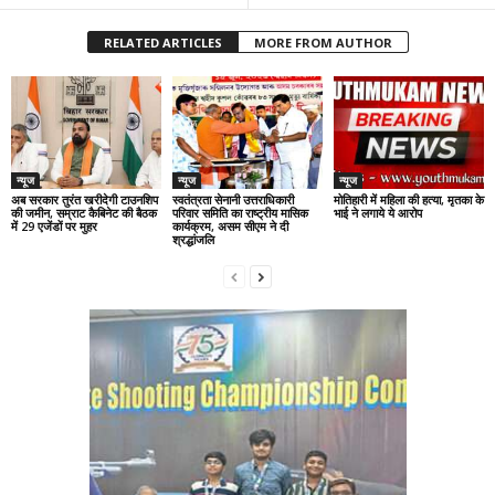
RELATED ARTICLES
MORE FROM AUTHOR
न्यूज
न्यूज
न्यूज
अब सरकार तुरंत खरीदेगी टाउनशिप
स्वतंत्रता सेनानी उत्तराधिकारी
मोतिहारी में महिला की हत्या, मृतका के
की जमीन, सम्राट कैबिनेट की बैठक
परिवार समिति का राष्ट्रीय मासिक
भाई ने लगाये ये आरोप
में 29 एजेंडों पर मुहर
कार्यक्रम, असम सीएम ने दी
श्रद्धांजलि