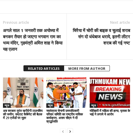
Previous article
Next article
अगले साल 1 जनवरी तक अयोध्या में
चिरैया में चोरी की बाइक व चुलाई शराब
बनकर तैयार हो जाएगा भगवान राम का
संग दो धंधेबाज धराये, इतनी लीटर
भव्य मंदिर, गृहमंत्री अमित शाह ने किया
शराब की गई नष्ट
यह एलान
RELATED ARTICLES
MORE FROM AUTHOR
न्यूज
न्यूज
न्यूज
अब सरकार तुरंत खरीदेगी टाउनशिप
स्वतंत्रता सेनानी उत्तराधिकारी
मोतिहारी में महिला की हत्या, मृतका के
की जमीन, सम्राट कैबिनेट की बैठक
परिवार समिति का राष्ट्रीय मासिक
भाई ने लगाये ये आरोप
में 29 एजेंडों पर मुहर
कार्यक्रम, असम सीएम ने दी
श्रद्धांजलि