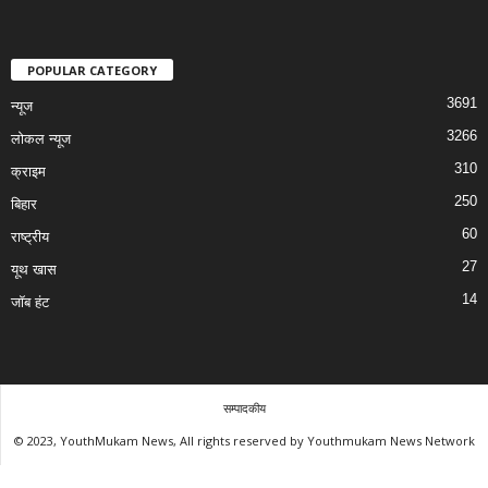
POPULAR CATEGORY
3691
न्यूज
3266
लोकल न्यूज
310
क्राइम
250
बिहार
60
राष्ट्रीय
27
यूथ खास
14
जॉब हंट
सम्पादकीय
© 2023, YouthMukam News, All rights reserved by Youthmukam News Network