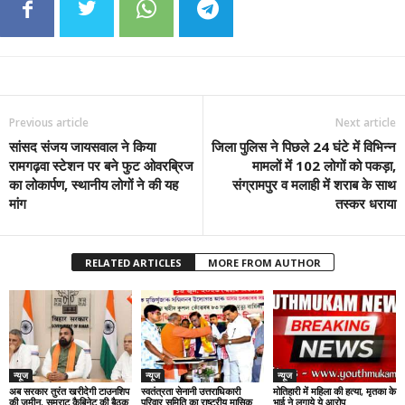
Previous article
Next article
सांसद संजय जायसवाल ने किया
जिला पुलिस ने पिछले 24 घंटे में विभिन्न
रामगढ़वा स्टेशन पर बने फुट ओवरब्रिज
मामलों में 102 लोगों को पकड़ा,
का लोकार्पण, स्थानीय लोगों ने की यह
संग्रामपुर व मलाही में शराब के साथ
मांग
तस्कर धराया
RELATED ARTICLES
MORE FROM AUTHOR
न्यूज
न्यूज
न्यूज
अब सरकार तुरंत खरीदेगी टाउनशिप
स्वतंत्रता सेनानी उत्तराधिकारी
मोतिहारी में महिला की हत्या, मृतका के
की जमीन, सम्राट कैबिनेट की बैठक
परिवार समिति का राष्ट्रीय मासिक
भाई ने लगाये ये आरोप