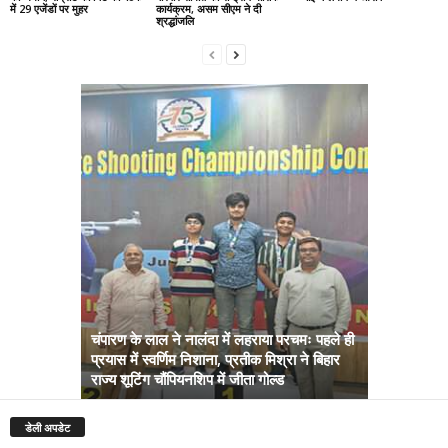
में 29 एजेंडों पर मुहर
कार्यक्रम, असम सीएम ने दी
श्रद्धांजलि
चंपारण के लाल ने नालंदा में लहराया परचमः पहले ही
प्रयास में स्वर्णिम निशाना, प्रतीक मिश्रा ने बिहार
अब सरकार तु
राज्य शूटिंग चौंपियनशिप में जीता गोल्ड
सम्राट कैबिने
डेली अपडेट